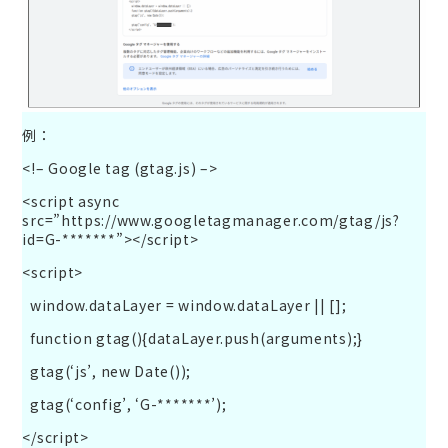
例：
<!– Google tag (gtag.js) –>
<script async
src=”https://www.googletagmanager.com/gtag/js?
id=G-*******”></script>
<script>
window.dataLayer = window.dataLayer || [];
function gtag(){dataLayer.push(arguments);}
gtag(‘js’, new Date());
gtag(‘config’, ‘G-*******’);
</script>